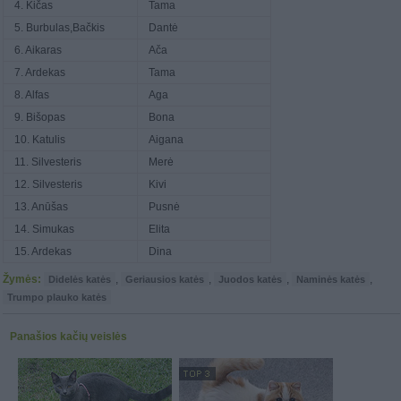
4. Kičas
Tama
5. Burbulas,Bačkis
Dantė
6. Aikaras
Ača
7. Ardekas
Tama
8. Alfas
Aga
9. Bišopas
Bona
10. Katulis
Aigana
11. Silvesteris
Merė
12. Silvesteris
Kivi
13. Anūšas
Pusnė
14. Simukas
Elita
15. Ardekas
Dina
Žymės:
,
,
,
,
Didelės katės
Geriausios katės
Juodos katės
Naminės katės
Trumpo plauko katės
Panašios kačių veislės