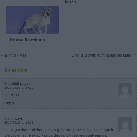
katės
Kornvalio reksas
«
»
Birmos katės
Orientalų (rytų) trumpaplaukės katės
Komentarai
kitas606
says:
2016/04/03 at 19:10
noreciau
Reply
Jolita
says:
2017/10/19 at 15:33
Labai grazios ir mielos kates tik gaila,kad ju kaina irgi ispudinga ir
Lietuvoje net neradau kas parduoda tokius mielus sutverimus.