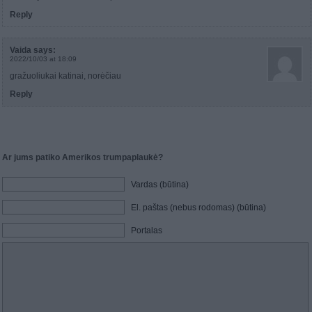
Reply
Vaida
says:
2022/10/03 at 18:09
gražuoliukai katinai, norėčiau
Reply
Ar jums patiko Amerikos trumpaplaukė?
Vardas (būtina)
El. paštas (nebus rodomas) (būtina)
Portalas