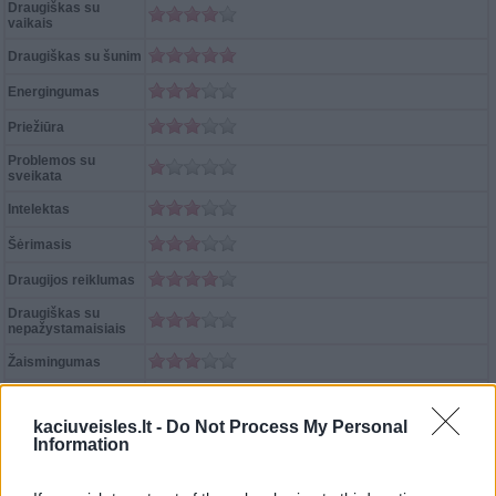
Draugiškas su
vaikais
Draugiškas su šunim
Energingumas
Priežiūra
Problemos su
sveikata
Intelektas
Šėrimasis
Draugijos reiklumas
Draugiškas su
nepažystamaisiais
Žaismingumas
Hipoalerginis
Nežinoma
kaciuveisles.lt -
Do Not Process My Personal
Information
Įvertinkite šią veislę:
(
42
balsai, vidutiniškai:
4.55
iš 5)