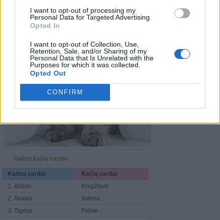
I want to opt-out of processing my
Personal Data for Targeted Advertising.
Opted In
I want to opt-out of Collection, Use,
Retention, Sale, and/or Sharing of my
Personal Data that Is Unrelated with the
Purposes for which it was collected.
Opted Out
CONFIRM
Galimi kačių vardai:
Katinų vardai
Kačių vardai
1. Bobas
Kregždutė
2. Airatas
Astena
3. Tigrius
Felisė