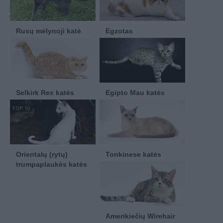
Rusų mėlynoji katė
Egzotas
Selkirk Rex katės
Egipto Mau katės
Orientalų (rytų)
Tonkinese katės
trumpaplaukės katės
Amerikiečių Wirehair