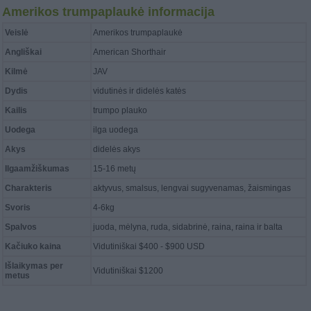
Amerikos trumpaplaukė informacija
Veislė
Amerikos trumpaplaukė
Angliškai
American Shorthair
Kilmė
JAV
Dydis
vidutinės ir didelės katės
Kailis
trumpo plauko
Uodega
ilga uodega
Akys
didelės akys
Ilgaamžiškumas
15-16 metų
Charakteris
aktyvus, smalsus, lengvai sugyvenamas, žaismingas
Svoris
4-6kg
Spalvos
juoda, mėlyna, ruda, sidabrinė, raina, raina ir balta
Kačiuko kaina
Vidutiniškai $400 - $900 USD
Išlaikymas per
Vidutiniškai $1200
metus